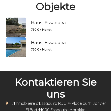
Objekte
Haus, Essaouira
790 € / Monat
Haus, Essaouira
750 € / Monat
Kontaktieren Sie
uns
L'Immobilière d'Essaouira
RDC 74 Place du 11 Janvier
El Borj
44000
Essaouira Marokko