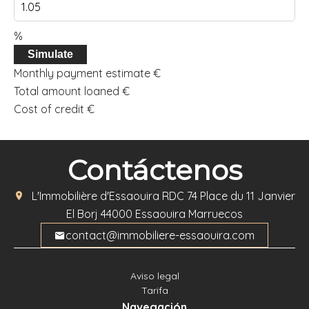
%
Simulate
Monthly payment estimate
€
Total amount loaned
€
Cost of credit
€
Contáctenos
L'Immobilière d'Essaouira
RDC 74 Place du 11 Janvier
El Borj
44000
Essaouira Marruecos
contact@immobiliere-essaouira.com
Aviso legal
Tarifa
Navegación