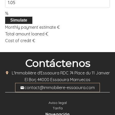
%
Simulate
Monthly payment estimate
€
Total amount loaned
€
Cost of credit
€
Contáctenos
L'Immobilière d'Essaouira
RDC 74 Place du 11 Janvier
El Borj
44000
Essaouira Marruecos
contact@immobiliere-essaouira.com
Aviso legal
Tarifa
Navegación