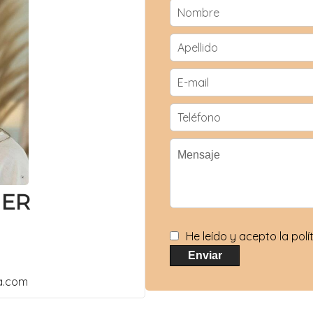
IER
He leído y acepto la pol
Enviar
a.com