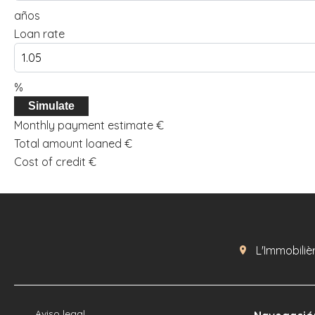
años
Loan rate
%
Simulate
Monthly payment estimate
€
Total amount loaned
€
Cost of credit
€
L'Immobiliè
Aviso legal