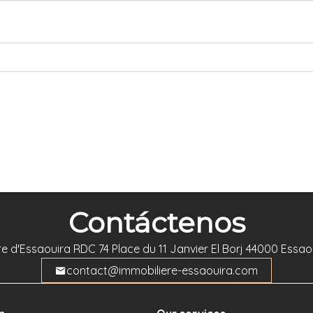
Contáctenos
re d'Essaouira
RDC 74 Place du 11 Janvier El Borj
44000
Essao
contact@immobiliere-essaouira.com