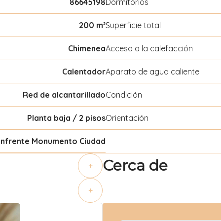
86645198
Dormitorios
200 m²
Superficie total
Chimenea
Acceso a la calefacción
Calentador
Aparato de agua caliente
Red de alcantarillado
Condición
Planta baja / 2 pisos
Orientación
enfrente Monumento Ciudad
Cerca de
+
+