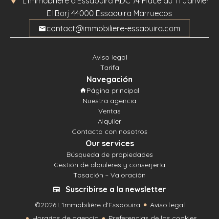
L'Immobilière d'Essaouira
RDC 74 Place du 11 Janvier
El Borj
44000
Essaouira Marruecos
contact@immobiliere-essaouira.com
Aviso legal
Tarifa
Navegación
Página principal
Nuestra agencia
Ventas
Alquiler
Contacto con nosotros
Our services
Búsqueda de propiedades
Gestión de alquileres y conserjería
Tasación – Valoración
Suscribirse a la newsletter
©2026 L'Immobilière d'Essaouira
Aviso legal
Horarios de agencia
Preferencias de las cookies